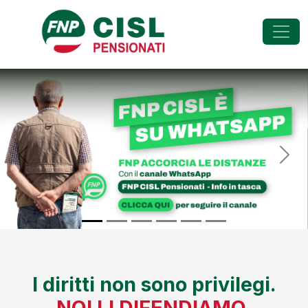
FNP - Federazione Na
Previous
Nex
I diritti non sono privilegi.
NOI LI DIFENDIAMO.