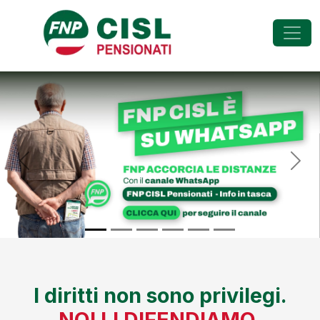
FNP - Federazione Na
Previous
Nex
I diritti non sono privilegi.
NOI LI DIFENDIAMO.