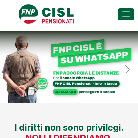
FNP - Federazione Na
Previous
Nex
I diritti non sono privilegi.
NOI LI DIFENDIAMO.