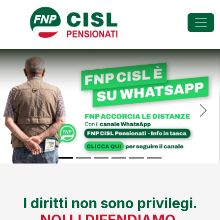
FNP - Federazione Na
Previous
Nex
I diritti non sono privilegi.
NOI LI DIFENDIAMO.