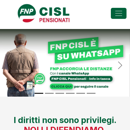
FNP - Federazione Na
Previous
Nex
I diritti non sono privilegi.
NOI LI DIFENDIAMO.